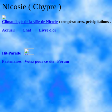
Nicosie ( Chypre )
Climatologie de la ville de Nicosie
: températures, précipitations .
Accueil
C
hat
Livre d'or
Partenaires
Votez pour ce site
Forum