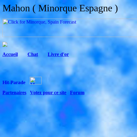
Mahon ( Minorque Espagne )
Accueil
C
hat
Livre d'or
Partenaires
Votez pour ce site
Forum