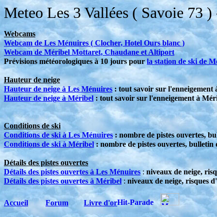
Meteo Les 3 Vallées ( Savoie 73 ) -
Webcams
Webcam de Les Ménuires ( Clocher, Hotel Ours blanc )
Webcam de Méribel Mottaret, Chaudane et Altiport
Prévisions météorologiques à 10 jours pour
la station de ski de M
Hauteur de neige
Hauteur de neige à Les Ménuires
: tout savoir sur l'enneigement
Hauteur de neige à Méribel
: tout savoir sur l'enneigement à Méri
Conditions de ski
Conditions de ski à Les Ménuires
: nombre de pistes ouvertes, bul
Conditions de ski à Méribel
: nombre de pistes ouvertes, bulletin 
Détails des pistes ouvertes
Détails des pistes ouvertes à Les Ménuires
:
niveaux de neige, risq
Détails des pistes ouvertes à Méribel
:
niveaux de neige, risques d'
Accueil
Forum
Livre d'or