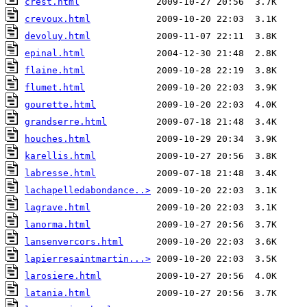
crest.html
crevoux.html
devoluy.html
epinal.html
flaine.html
flumet.html
gourette.html
grandserre.html
houches.html
karellis.html
labresse.html
lachapelledabondance..>
lagrave.html
lanorma.html
lansenvercors.html
lapierresaintmartin...>
larosiere.html
latania.html