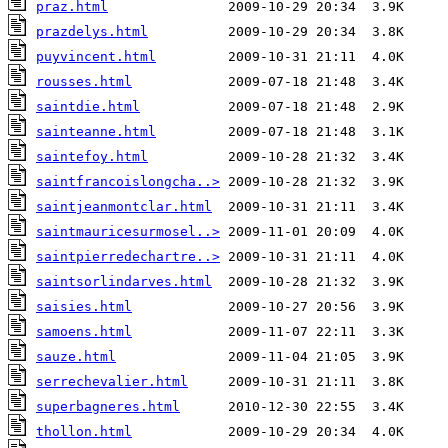
praz.html
prazdelys.html
puyvincent.html
rousses.html
saintdie.html
sainteanne.html
saintefoy.html
saintfrancoislongcha..>
saintjeanmontclar.html
saintmauricesurmosel..>
saintpierredechartre..>
saintsorlindarves.html
saisies.html
samoens.html
sauze.html
serrechevalier.html
superbagneres.html
thollon.html