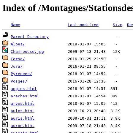
Index of /Montagnes/Stationsde
Name
Last modified
Size
De
Parent Directory
Alpes/
Chamrousse.jpg
Corse/
Jura/
Pyrenees/
Vosges/
angles.html
areches.html
arves.html
aulps.html
auris.html
auron.html